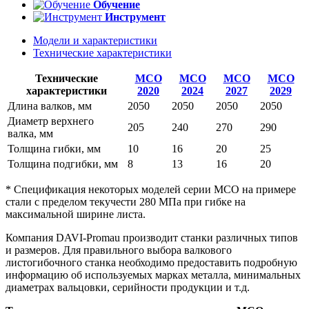
Обучение
Инструмент
Модели и характеристики
Технические характеристики
Технические
MCO
MCO
MCO
MCO
характеристики
2020
2024
2027
2029
Длина валков, мм
2050
2050
2050
2050
Диаметр верхнего
205
240
270
290
валка, мм
Толщина гибки, мм
10
16
20
25
Толщина подгибки, мм
8
13
16
20
* Спецификация некоторых моделей серии MСО на примере
стали с пределом текучести 280 МПа при гибке на
максимальной ширине листа.
Компания DAVI-Promau производит станки различных типов
и размеров. Для правильного выбора валкового
листогибочного станка необходимо предоставить подробную
информацию об используемых марках металла, минимальных
диаметрах вальцовки, серийности продукции и т.д.