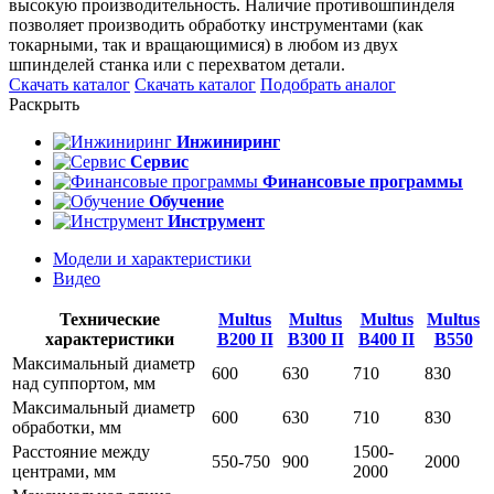
высокую производительность. Наличие противошпинделя
позволяет производить обработку инструментами (как
токарными, так и вращающимися) в любом из двух
шпинделей станка или с перехватом детали.
Скачать каталог
Скачать каталог
Подобрать аналог
Раскрыть
Инжиниринг
Сервис
Финансовые программы
Обучение
Инструмент
Модели и характеристики
Видео
Технические
Multus
Multus
Multus
Multus
характеристики
B200 II
B300 II
B400 II
B550
Максимальный диаметр
600
630
710
830
над суппортом, мм
Максимальный диаметр
600
630
710
830
обработки, мм
Расстояние между
1500-
550-750
900
2000
центрами, мм
2000