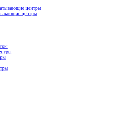
батывающие центры
тывающие центры
нтры
ентры
тры
нтры