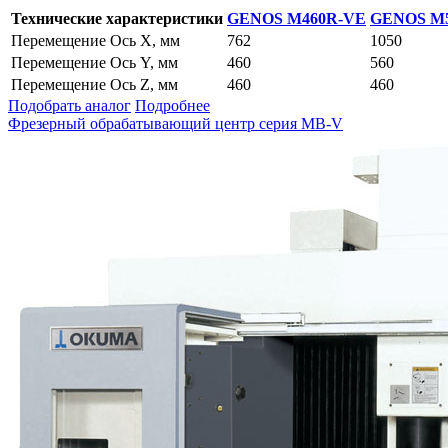
Технические характеристики
GENOS M460R-VE
GENOS M
Перемещение Ось Х, мм
762
1050
Перемещение Ось Y, мм
460
560
Перемещение Ось Z, мм
460
460
Подобрать аналог
Подробнее
Фрезерный обрабатывающий центр серия MB-V