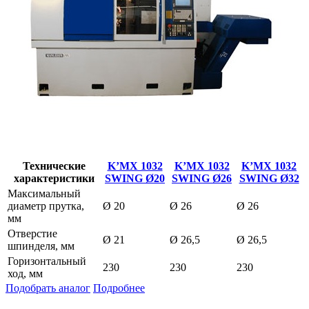
Технические
K’MX 1032
K’MX 1032
K’MX 1032
характеристики
SWING Ø20
SWING Ø26
SWING Ø32
Максимальный
диаметр прутка,
Ø 20
Ø 26
Ø 26
мм
Отверстие
Ø 21
Ø 26,5
Ø 26,5
шпинделя, мм
Горизонтальный
230
230
230
ход, мм
Подобрать аналог
Подробнее